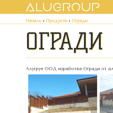
Начало
›
Продукти
›
Огради
ОГРАДИ
Алугруп ООД изработва Огради от ал