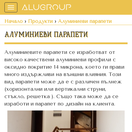
Toggle
navigation
Начало
›
Продукти
›
Алуминиеви парапети
АЛУМИНИЕВИ ПАРАПЕТИ
Алуминиевите парапети се изработват от
високо качествени алуминиеви профили с
оксидно покритие 14 микрона, което ги прави
много издържливи на външни влияния. Този
вид парапети може да е с различен пълнеж
(хоризонтални или вертикални струни,
стъкло, решетка ). Също така може да се
изработи и парапет по дизайн на клиента.